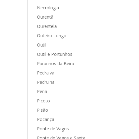
Necrologia
Ourentã
Ourentela
Outeiro Longo
Outil
Outil e Portunhos
Paranhos da Beira
Pedralva
Pedrulha
Pena
Picoto
Pisão
Pocariça
Ponte de Vagos
Ponte de Vagos e Santa