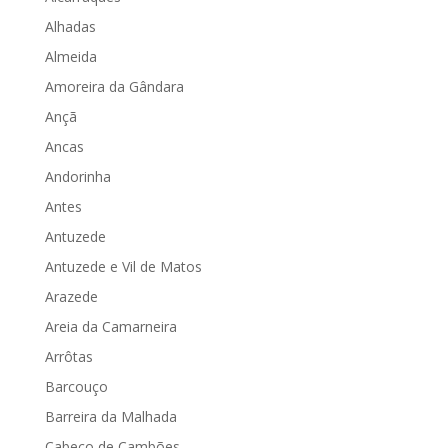
Alhadas
Almeida
Amoreira da Gândara
Ançã
Ancas
Andorinha
Antes
Antuzede
Antuzede e Vil de Matos
Arazede
Areia da Camarneira
Arrôtas
Barcouço
Barreira da Malhada
Cabeço de Cambões