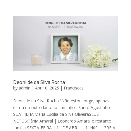
SOBRE NÓS
PSICOLOGIA DO LUTO
NECROLOGIA
PREÇOS
Deonilde da Silva Rocha
BLOG
by
admin
|
Abr 10, 2025
|
Franciscas
Deonilde da Silva Rocha “Não estou longe, apenas
CONTACTOS
estou do outro lado do caminho.” Santo Agostinho
SUA FILHA:Maria Lucília da Silva OliveiraSEUS
NETOS:Tânia Amaral | Leonardo Amaral e restante
família SEXTA-FEIRA | 11 DE ABRIL | 11H00 | IGREJA