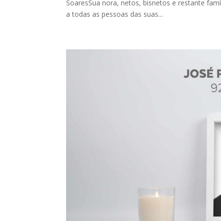
SoaresSua nora, netos, bisnetos e restante fam
a todas as pessoas das suas...