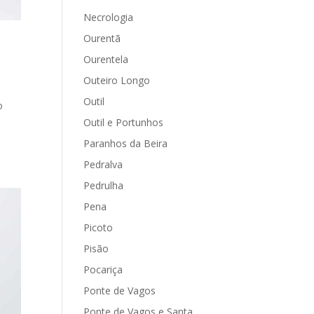
Necrologia
Ourentã
Ourentela
Outeiro Longo
Outil
o
Outil e Portunhos
Paranhos da Beira
Pedralva
Pedrulha
Pena
Picoto
Pisão
Pocariça
Ponte de Vagos
Ponte de Vagos e Santa