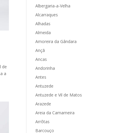
Albergaria-a-Velha
Alcarraques
Alhadas
Almeida
Amoreira da Gândara
Ançã
Ancas
l de
Andorinha
pa a
Antes
Antuzede
Antuzede e Vil de Matos
Arazede
Areia da Camarneira
Arrôtas
Barcouço