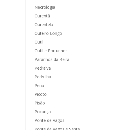
Necrologia
Ourentã
Ourentela
Outeiro Longo
Outil
Outil e Portunhos
Paranhos da Beira
Pedralva
Pedrulha
Pena
Picoto
Pisão
Pocariça
Ponte de Vagos
Ponte de Vagos e Santa