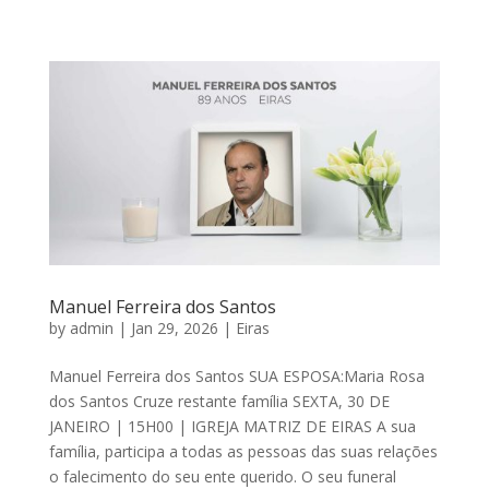
SOBRE NÓS
PSICOLOGIA DO LUTO
NECROLOGIA
PREÇOS
Manuel Ferreira dos Santos
BLOG
by
admin
|
Jan 29, 2026
|
Eiras
Manuel Ferreira dos Santos SUA ESPOSA:Maria Rosa
CONTACTOS
dos Santos Cruze restante família SEXTA, 30 DE
JANEIRO | 15H00 | IGREJA MATRIZ DE EIRAS A sua
família, participa a todas as pessoas das suas relações
o falecimento do seu ente querido. O seu funeral