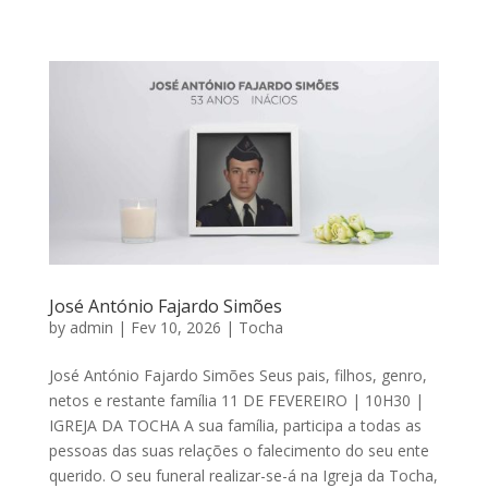
SOBRE NÓS
PSICOLOGIA DO LUTO
NECROLOGIA
PREÇOS
José António Fajardo Simões
BLOG
by
admin
|
Fev 10, 2026
|
Tocha
José António Fajardo Simões Seus pais, filhos, genro,
CONTACTOS
netos e restante família 11 DE FEVEREIRO | 10H30 |
IGREJA DA TOCHA A sua família, participa a todas as
pessoas das suas relações o falecimento do seu ente
querido. O seu funeral realizar-se-á na Igreja da Tocha,