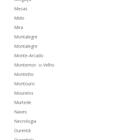
Mesas
Mido
Mira
Montalegre
Montalegre
Monte-Arcado
Montemor- o-Velho
Montinho
Montouro
Mourelos
Murtede
Naves
Necrologia
Ourentã
Ourentela