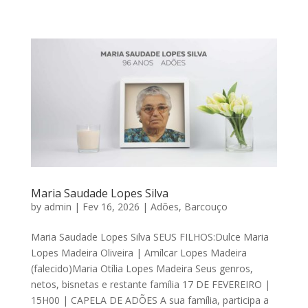
SOBRE NÓS
PSICOLOGIA DO LUTO
NECROLOGIA
PREÇOS
Maria Saudade Lopes Silva
BLOG
by
admin
|
Fev 16, 2026
|
Adões
,
Barcouço
Maria Saudade Lopes Silva SEUS FILHOS:Dulce Maria
CONTACTOS
Lopes Madeira Oliveira | Amílcar Lopes Madeira
(falecido)Maria Otília Lopes Madeira Seus genros,
netos, bisnetas e restante família 17 DE FEVEREIRO |
15H00 | CAPELA DE ADÕES A sua família, participa a